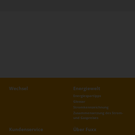
Wechsel
Energiewelt
Energiespartipps
Glossar
Stromkennzeichnung
Zusammensetzung des Strom-
und Gaspreises
Kundenservice
Über Fuxx